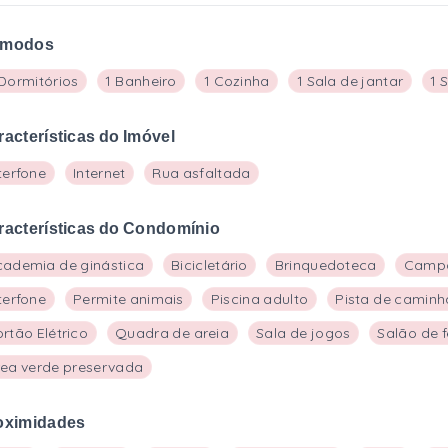
modos
Dormitórios
1 Banheiro
1 Cozinha
1 Sala de jantar
1 
racterísticas do Imóvel
terfone
Internet
Rua asfaltada
racterísticas do Condomínio
cademia de ginástica
Bicicletário
Brinquedoteca
Campo
terfone
Permite animais
Piscina adulto
Pista de camin
rtão Elétrico
Quadra de areia
Sala de jogos
Salão de 
rea verde preservada
oximidades