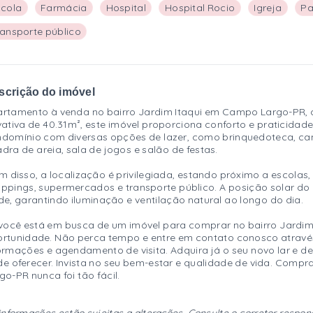
scola
Farmácia
Hospital
Hospital Rocio
Igreja
Pa
ansporte público
scrição do imóvel
rtamento à venda no bairro Jardim Itaqui em Campo Largo-PR, 
vativa de 40.31m², este imóvel proporciona conforto e praticidad
domínio com diversas opções de lazer, como brinquedoteca, camp
dra de areia, sala de jogos e salão de festas.
m disso, a localização é privilegiada, estando próximo a escolas, 
ppings, supermercados e transporte público. A posição solar d
de, garantindo iluminação e ventilação natural ao longo do dia.
você está em busca de um imóvel para comprar no bairro Jardim
rtunidade. Não perca tempo e entre em contato conosco através 
ormações e agendamento de visita. Adquira já o seu novo lar e
e oferecer. Invista no seu bem-estar e qualidade de vida. Comp
go-PR nunca foi tão fácil.