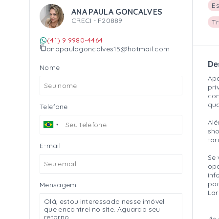
E
ANA PAULA GONCALVES
CRECI -
F20889
Tr
(41) 9 9980-4464
anapaulagoncalves15@hotmail.com
De
Nome
Apa
pri
con
qua
Telefone
Alé
sho
tar
E-mail
Se 
opo
inf
pod
Mensagem
Lar