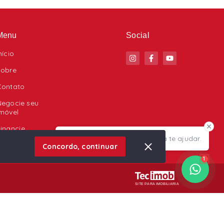
Menu
Social
nício
Sobre
Contato
Negocie seu
Imóvel
inancie
Olá! Estamos disponíveis para te ajudar.
Concordo, continuar
1
SITE PARA IMOBILIARIA