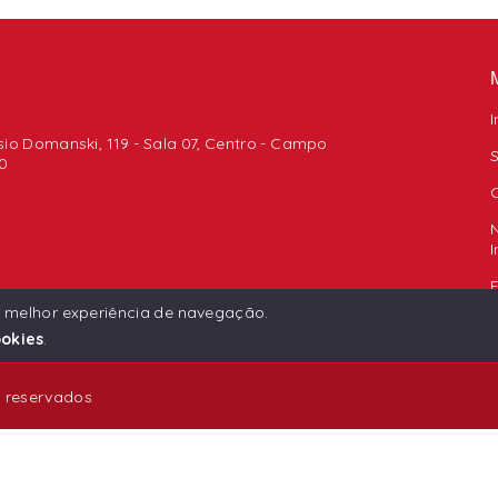
I
io Domanski, 119 - Sala 07, Centro - Campo
0
F
a melhor experiência de navegação.
okies
.
s reservados