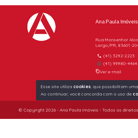
Ana Paula Imóveis
Rua Monsenhor Alois
Largo/PR, 83601-20
(41) 3292-2223
(41) 99980-4464
Ver e-mail
CRECI: J5708
Esse site utiliza
cookies
, que possibilitam um
Ao continuar, você concorda com o uso de
co
© Copyright 2026 - Ana Paula Imóveis - Todos os direito