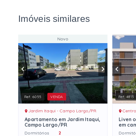
Imóveis similares
Novo
Ref.:
6055
VENDA
Ref.:
4813
Jardim Itaqui - Campo Largo/PR
Centr
Apartamento em Jardim Itaqui,
Liven 
Campo Largo/PR
em cam
Dormitórios
2
Dormitó