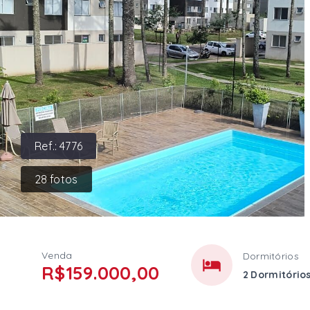
Ref.:
4776
28
fotos
Venda
Dormitórios
R$159.000,00
2 Dormitório