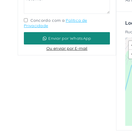
As 
Concordo com a
Política de
Lo
Privacidade
Rua
Enviar por WhatsApp
Ou e
nviar por E-mail