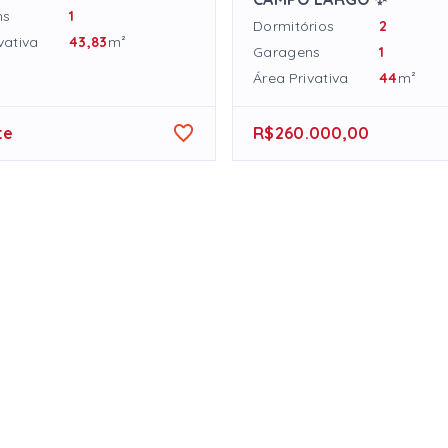
ns
1
Dormitórios
2
vativa
43,83
m²
Garagens
1
Área Privativa
44
m²
te
R$260.000,00