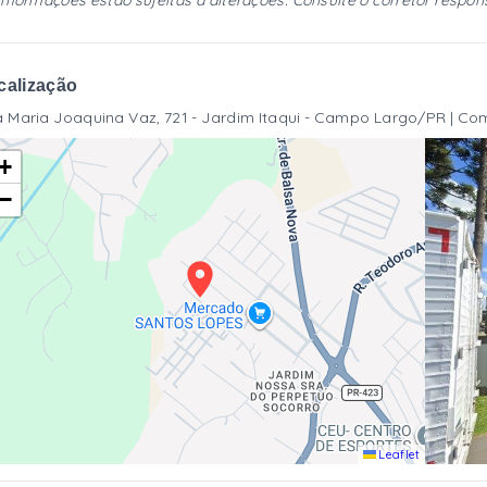
informações estão sujeitas a alterações. Consulte o corretor respon
calização
 Maria Joaquina Vaz, 721 - Jardim Itaqui - Campo Largo/PR | 
+
−
Leaflet