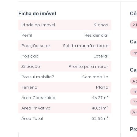
Ficha do imóvel
Cô
Idade do imóvel
9 anos
2 
Perfil
Residencial
Ca
Posição solar
Sol da manhã e tarde
In
Posição
Lateral
Situação
Pronto para morar
Ca
Possui mobília?
Sem mobília
A
Terreno
Plano
In
Área Construída
46,27m²
Po
Área Privativa
40,31m²
Á
Área Total
52,56m²
Pr