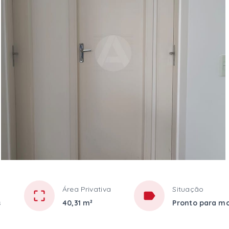
Área Privativa
Situação
s
40,31 m²
Pronto para m