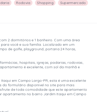
daria
Rodovia
Shopping
Supermercado
com 2 dormitórios e 1 banheiro. Com uma área
e para você e sua família. Localizado em um
o de golfe, playground, portaria 24 horas,
farmácias, hospitais, igrejas, padarias, rodovias,
o apartamento é excelente, com sol da manhã e
 Itaqui em Campo Largo-PR, esta é uma excelente
do formulário disponível no site para mais
 desfrute de toda comodidade que este apartamento
rar apartamento no bairro Jardim Itaqui em Campo