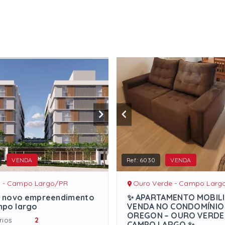
VENDA
Ref.:
6030
VENDA
o - Campo Largo/PR
Ouro Verde - Campo Larg
o novo empreendimento
✨ APARTAMENTO MOBIL
po largo
VENDA NO CONDOMÍNIO
OREGON – OURO VERDE 
rios
2
CAMPO LARGO ✨