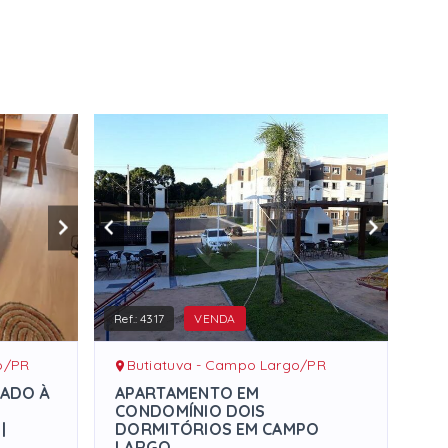
Ref.:
4317
VENDA
o/PR
Butiatuva - Campo Largo/PR
IADO À
APARTAMENTO EM
CONDOMÍNIO DOIS
|
DORMITÓRIOS EM CAMPO
LARGO