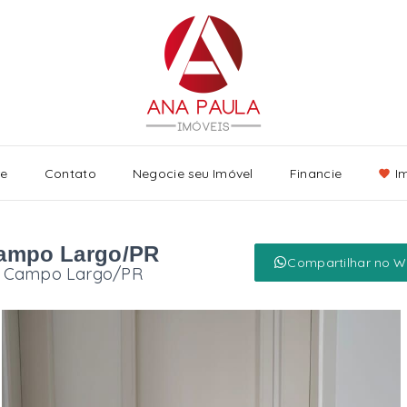
re
Contato
Negocie seu Imóvel
Financie
I
Campo Largo/PR
Compartilhar no 
 - Campo Largo/PR