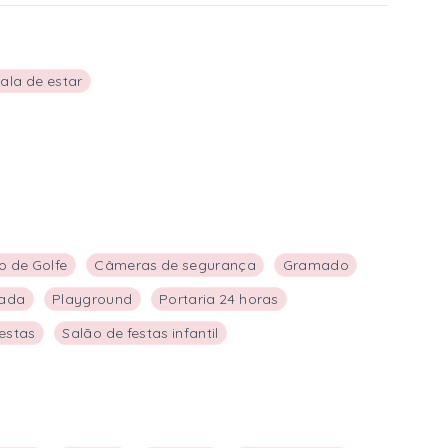
Sala de estar
 de Golfe
Câmeras de segurança
Gramado
hada
Playground
Portaria 24 horas
festas
Salão de festas infantil