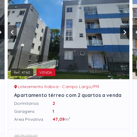
Ref.:
4760
VENDA
Loteamento Itaboa - Campo Largo/PR
Apartamento térreo com 2 quartos a venda
Dormitórios
2
Garagens
1
Área Privativa
47,09
m²
R$215.000,00