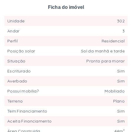
Ficha do imóvel
Unidade
302
Andar
3
Perfil
Residencial
Posição solar
Sol da manhã e tarde
Situação
Pronto para morar
Escriturado
Sim
Averbado
Sim
Possui mobília?
Mobiliado
Terreno
Plano
Tem Financiamento
Sim
Aceita Financiamento
Sim
Área Construída
44m²