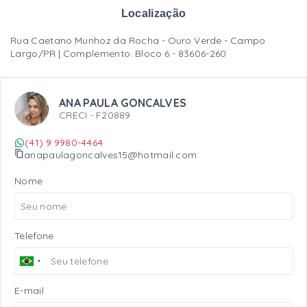
Localização
Rua Caetano Munhoz da Rocha - Ouro Verde - Campo
Largo/PR | Complemento: Bloco 6
- 83606-260
ANA PAULA GONCALVES
CRECI -
F20889
(41) 9 9980-4464
anapaulagoncalves15@hotmail.com
Nome
Telefone
E-mail