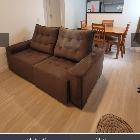
Ref.:
6030
14
fotos