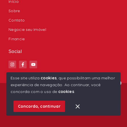
Início
Sobre
Contato
Negocie seu Imóvel
Financie
Social
Esse site utiliza
cookies
, que possibilitam uma melhor
experiência de navegação.
Ao continuar, você
Olá! Estamos disponíveis para te ajudar.
© Copyright 2026 - Ana Paula Imóveis - Todos os
concorda com o uso de
cookies
.
direitos reservados
1
Concordo, continuar
SITE PARA IMOBILIARIA