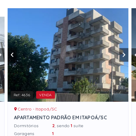
Ref.:
4636
VENDA
Centro - Itapoá/SC
APARTAMENTO PADRÃO EM ITAPOÁ/SC
Dormitórios
2
, sendo
1
suíte
Garagens
1