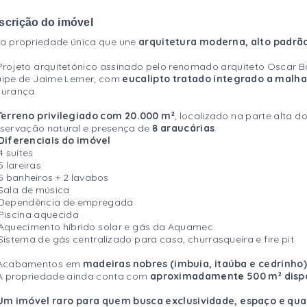
scrição do imóvel
a propriedade única que une
arquitetura moderna, alto padrão
Projeto arquitetônico assinado pelo renomado arquiteto Oscar Ba
ipe de Jaime Lerner, com
eucalipto tratado integrado a malha 
urança.
Terreno privilegiado com 20.000 m²
, localizado na parte alta 
servação natural e presença de
8 araucárias
.
Diferenciais do imóvel
4 suítes
5 lareiras
5 banheiros + 2 lavabos
Sala de música
Dependência de empregada
Piscina aquecida
Aquecimento híbrido solar e gás da Aquamec
Sistema de gás centralizado para casa, churrasqueira e fire pit
 Acabamentos em
madeiras nobres (imbuia, itaúba e cedrinho)
A propriedade ainda conta com
aproximadamente 500 m² dispo
Um imóvel raro para quem busca exclusividade, espaço e qual