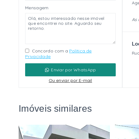
Age
Mensagem
As 
Lo
Concordo com a
Política de
Rua
Privacidade
Enviar por WhatsApp
Ou e
nviar por E-mail
Imóveis similares