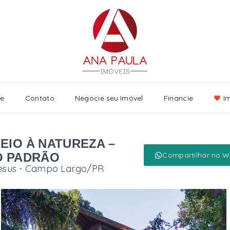
re
Contato
Negocie seu Imóvel
Financie
I
EIO À NATUREZA –
O PADRÃO
Compartilhar no 
esus - Campo Largo/PR