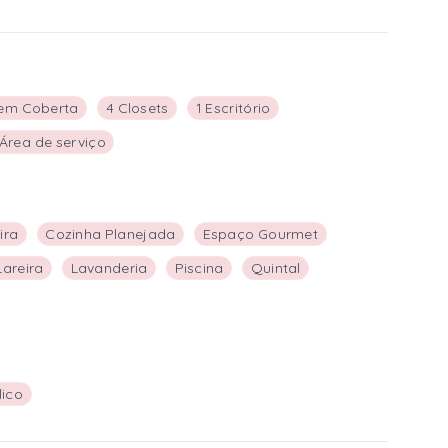
em Coberta
4 Closets
1 Escritório
 Área de serviço
ira
Cozinha Planejada
Espaço Gourmet
Lareira
Lavanderia
Piscina
Quintal
lico