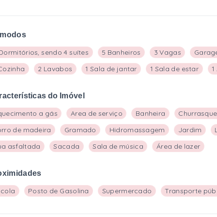
modos
Dormitórios, sendo 4 suítes
5 Banheiros
3 Vagas
Garag
Cozinha
2 Lavabos
1 Sala de jantar
1 Sala de estar
1
racterísticas do Imóvel
quecimento a gás
Area de serviço
Banheira
Churrasque
orro de madeira
Gramado
Hidromassagem
Jardim
ua asfaltada
Sacada
Sala de música
Área de lazer
oximidades
scola
Posto de Gasolina
Supermercado
Transporte púb