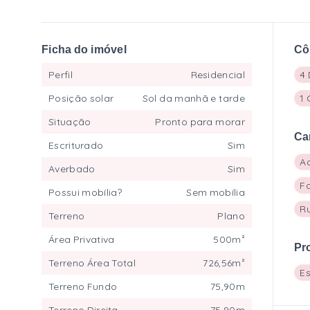
Ficha do imóvel
Cô
Perfil
Residencial
4 
Posição solar
Sol da manhã e tarde
1 
Situação
Pronto para morar
Ca
Escriturado
Sim
A
Averbado
Sim
F
Possui mobília?
Sem mobília
R
Terreno
Plano
Área Privativa
500m²
Pr
Terreno Área Total
726,56m²
E
Terreno Fundo
75,90m