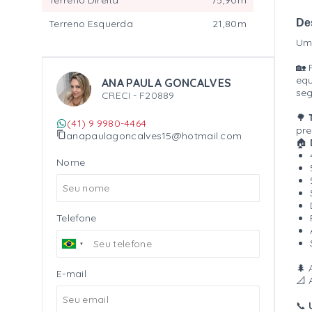
Terreno Direita
75,90m
De
Terreno Esquerda
21,80m
Um
🏡 
equ
ANA PAULA GONCALVES
seg
CRECI -
F20889
🌳
(41) 9 9980-4464
pre
anapaulagoncalves15@hotmail.com
🏠
Nome
Telefone
🌲
E-mail
📐 
📞