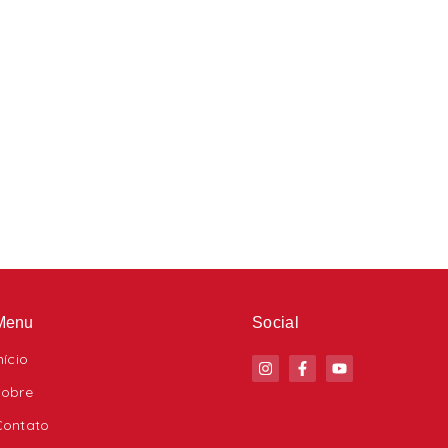
Menu
Social
nício
Sobre
Contato