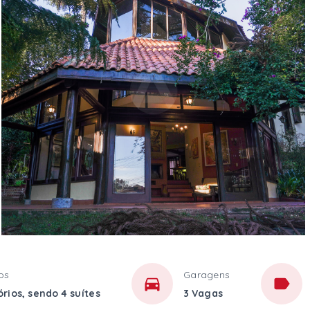
os
Garagens
rios, sendo 4 suítes
3 Vagas