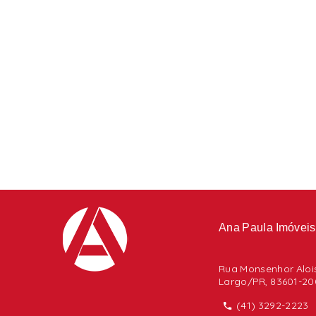
Ana Paula Imóveis
Rua Monsenhor Alois
Largo/PR, 83601-20
(41) 3292-2223