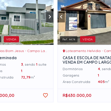
VENDA
Ref.:
4474
VENDA
s Bom Jesus - Campo Largo/PR
Loteamento Helvidia - Campo L
Geminada
CASA E ESCOLA DE NATA
VENDA EM CAMPO LARG
rios
3
, sendo
1
suíte
Dormitórios
4
, sen
ns
1
Garagens
1
nstruída
72,79
m²
Área Construída
405
m²
.000,00
R$630.000,00