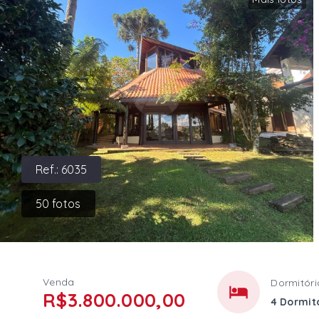
Ref.:
6035
50
fotos
Venda
Dormitóri
R$3.800.000,00
4 Dormitó