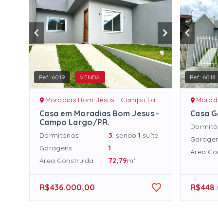
Ref.:
6019
VENDA
Ref.:
6018
Moradias Bom Jesus - Campo Largo/PR
Moradia
Casa em Moradias Bom Jesus -
Casa 
Campo Largo/PR.
Dormitó
Dormitórios
3
, sendo
1
suíte
Garage
Garagens
1
Área Co
Área Construída
72,79
m²
R$436.000,00
R$448