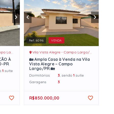
Ref.:
6096
VENDA
argo/PR
Vila Vista Alegre - Campo Largo/PR
ÇÃO À
🏡 Ampla Casa à Venda na Vila
O-PR
Vista Alegre – Campo
Largo/PR 🏡
do
1
suíte
Dormitórios
3
, sendo
1
suíte
Garagens
3
R$850.000,00