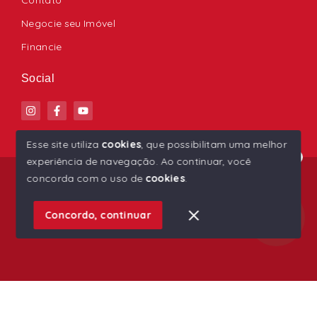
Negocie seu Imóvel
Financie
Social
Esse site utiliza
cookies
, que possibilitam uma melhor
experiência de navegação.
Ao continuar, você
Olá! Estamos disponíveis para te ajudar.
© Copyright 2026 - Ana Paula Imóveis - Todos os
concorda com o uso de
cookies
.
direitos reservados
1
Concordo, continuar
SITE PARA IMOBILIARIA
Início
Histórico
Favoritos