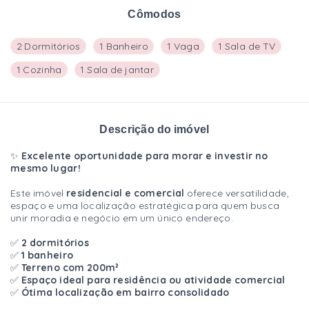
Cômodos
2 Dormitórios
1 Banheiro
1 Vaga
1 Sala de TV
1 Cozinha
1 Sala de jantar
Descrição do imóvel
✨
Excelente oportunidade para morar e investir no
mesmo lugar!
Este imóvel
residencial e comercial
oferece versatilidade,
espaço e uma localização estratégica para quem busca
unir moradia e negócio em um único endereço.
✅
2 dormitórios
✅
1 banheiro
✅
Terreno com 200m²
✅
Espaço ideal para residência ou atividade comercial
✅
Ótima localização em bairro consolidado