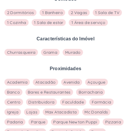
2 Dormitórios
1 Banheiro
2 Vagas
1 Sala de TV
1 Cozinha
1 Sala de estar
1 Área de serviço
Características do Imóvel
Churrasqueira
Grama
Murado
Proximidades
Academia
Atacadão
Avenida
Açougue
Banco
Bares e Restaurantes
Borracharia
Centro
Distribuidora
Faculdade
Farmácia
Igreja
Lojas
Max Atacadista
Mc Donalds
Padaria
Parque
Parque Newton Puppi
Pizzaria