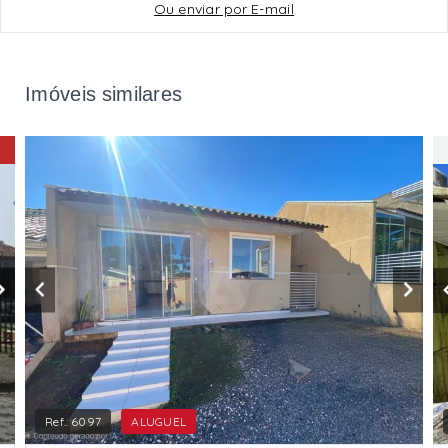
Ou e
nviar por E-mail
Imóveis similares
Ref.:
6097
ALUGUEL