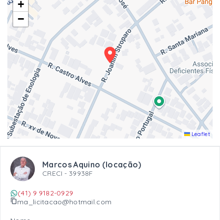
+
−
Leaflet
Marcos Aquino (locação)
CRECI -
39938F
(41) 9 9182-0929
ma_licitacao@hotmail.com