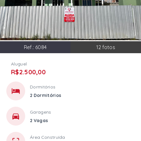
Ref.:
6084
12
fotos
Aluguel
R$2.500,00
Dormitórios
2 Dormitórios
Garagens
2 Vagas
Área Construída