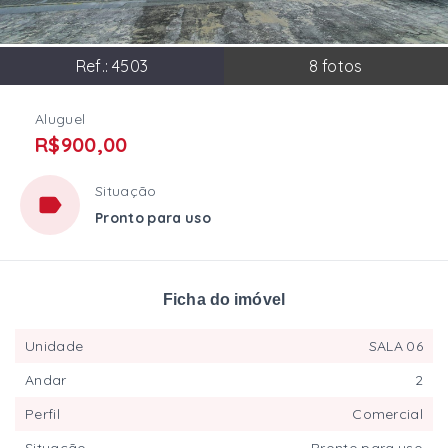
Ref.:
4503
8
fotos
Aluguel
R$900,00
Situação
Pronto para uso
Ficha do imóvel
Unidade
SALA 06
Andar
2
Perfil
Comercial
Situação
Pronto para uso