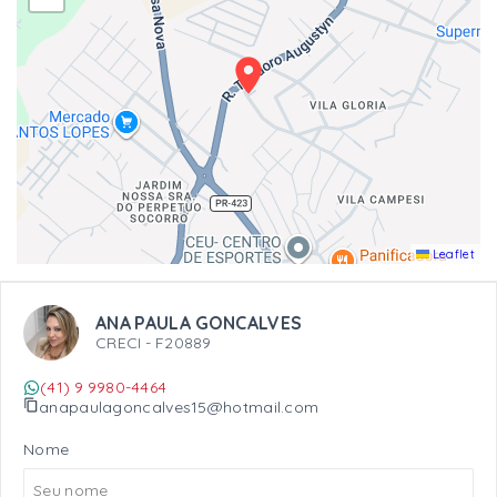
Leaflet
ANA PAULA GONCALVES
CRECI -
F20889
(41) 9 9980-4464
anapaulagoncalves15@hotmail.com
Nome