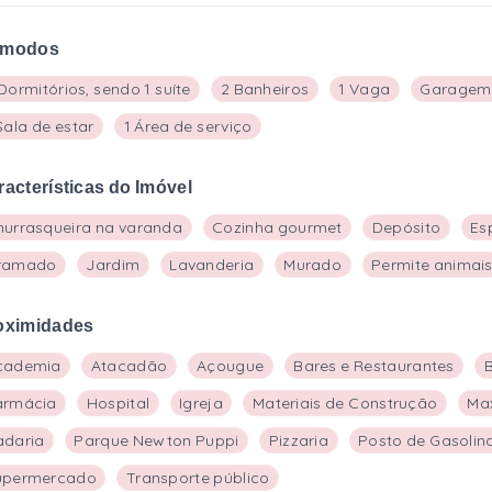
modos
Dormitórios, sendo 1 suíte
2 Banheiros
1 Vaga
Garagem
Sala de estar
1 Área de serviço
racterísticas do Imóvel
hurrasqueira na varanda
Cozinha gourmet
Depósito
Es
ramado
Jardim
Lavanderia
Murado
Permite animai
oximidades
cademia
Atacadão
Açougue
Bares e Restaurantes
armácia
Hospital
Igreja
Materiais de Construção
Ma
adaria
Parque Newton Puppi
Pizzaria
Posto de Gasolin
upermercado
Transporte público