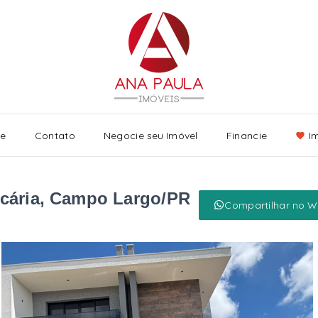
re
Contato
Negocie seu Imóvel
Financie
I
ncária, Campo Largo/PR
Compartilhar no 