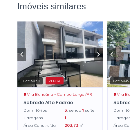
Imóveis similares
Ref.:
6050
VENDA
Ref.:
6049
Vila Bancária - Campo Largo/PR
Vila B
Sobrado Alto Padrão
Sobrad
Dormitórios
3
, sendo
1
suíte
Dormitó
Garagens
1
Garage
Área Construída
203,73
m²
Área Co