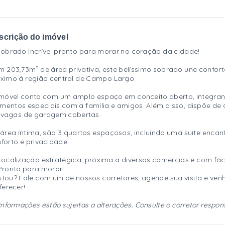
scrição do imóvel
obrado incrível pronto para morar no coração da cidade!
 203,73m² de área privativa, este belíssimo sobrado une confor
ximo á região central de Campo Largo.
móvel conta com um amplo espaço em conceito aberto, integrando 
entos especiais com a família e amigos. Além disso, dispõe de 
 vagas de garagem cobertas.
área íntima, são 3 quartos espaçosos, incluindo uma suíte enca
forto e privacidade.
Localização estratégica, próxima a diversos comércios e com fáci
Pronto para morar!
tou? Fale com um de nossos corretores, agende sua visita e ven
ferecer!
informações estão sujeitas a alterações. Consulte o corretor respon