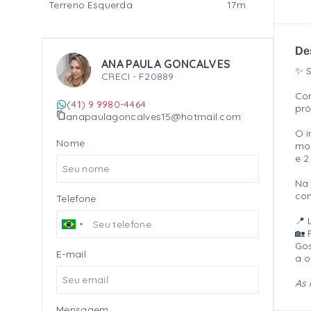
Terreno Esquerda
17m
De
ANA PAULA GONCALVES
✨ S
CRECI -
F20889
Com
(41) 9 9980-4464
pró
anapaulagoncalves15@hotmail.com
O i
Nome
mom
e 2
Na 
con
Telefone
📍 
🏡 
Gos
E-mail
a o
As 
Mensagem