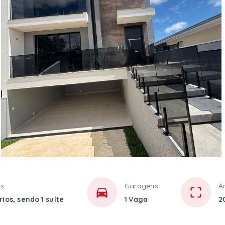
os
Garagens
Á
ios, sendo 1 suíte
1 Vaga
2