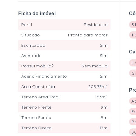
Ficha do imóvel
Cô
Perfil
Residencial
3 
Situação
Pronto para morar
1 
Escriturado
Sim
Ca
Averbado
Sim
C
Possui mobília?
Sem mobília
G
Aceita Financiamento
Sim
Área Construída
203,73m²
Pr
Terreno Área Total
153m²
A
Terreno Frente
9m
F
Terreno Fundo
9m
P
Terreno Direita
17m
S