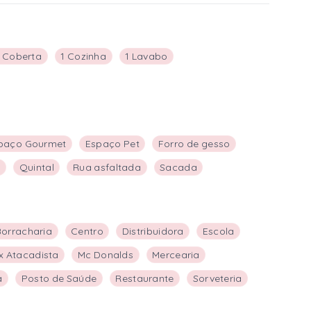
 Coberta
1 Cozinha
1 Lavabo
paço Gourmet
Espaço Pet
Forro de gesso
s
Quintal
Rua asfaltada
Sacada
Borracharia
Centro
Distribuidora
Escola
x Atacadista
Mc Donalds
Mercearia
a
Posto de Saúde
Restaurante
Sorveteria