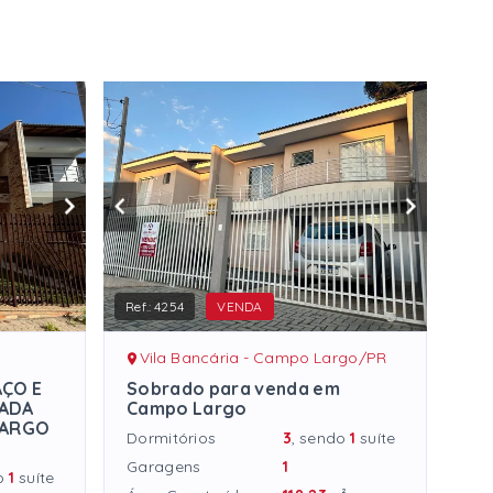
Ref.:
4254
VENDA
Vila Bancária - Campo Largo/PR
AÇO E
Sobrado para venda em
IADA
Campo Largo
LARGO
Dormitórios
3
, sendo
1
suíte
Garagens
1
do
1
suíte