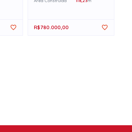
Área Construída
118,23
m²
R$780.000,00