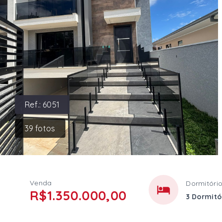
Ref.:
6051
39
fotos
Venda
Dormitóri
R$1.350.000,00
3 Dormitór