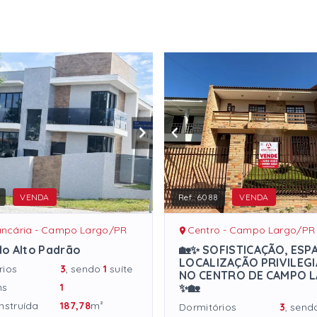
VENDA
Ref.:
6088
VENDA
ancária - Campo Largo/PR
Centro - Campo Largo/PR
o Alto Padrão
🏡✨ SOFISTICAÇÃO, ESP
LOCALIZAÇÃO PRIVILEG
rios
3
, sendo
1
suíte
NO CENTRO DE CAMPO 
ns
1
✨🏡
nstruída
187,78
m²
Dormitórios
3
, sen