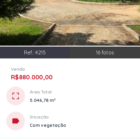
Ref.:
4215
16
fotos
Venda
R$880.000,00
Área Total
5.046,78 m²
Situação
Com vegetação