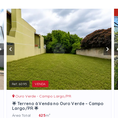
Ref.:
6095
VENDA
Ouro Verde - Campo Largo/PR
🌟 Terreno à Venda no Ouro Verde – Campo
Largo/PR 🌟
Área Total
625
m²