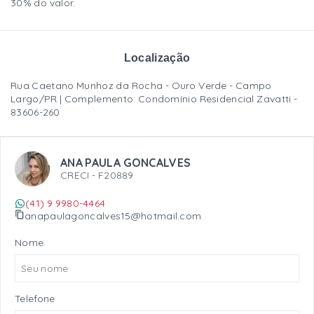
30% do valor.
Localização
Rua Caetano Munhoz da Rocha - Ouro Verde - Campo
Largo/PR | Complemento: Condomínio Residencial Zavatti
-
83606-260
ANA PAULA GONCALVES
CRECI -
F20889
(41) 9 9980-4464
anapaulagoncalves15@hotmail.com
Nome
Telefone