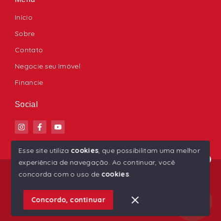
Início
Sobre
Contato
Negocie seu Imóvel
Financie
Social
Esse site utiliza
cookies
, que possibilitam uma melhor
experiência de navegação.
Ao continuar, você
Olá! Estamos disponíveis para te ajudar.
© Copyright 2026 - Ana Paula Imóveis - Todos os
concorda com o uso de
cookies
.
direitos reservados
1
Concordo, continuar
SITE PARA IMOBILIARIA