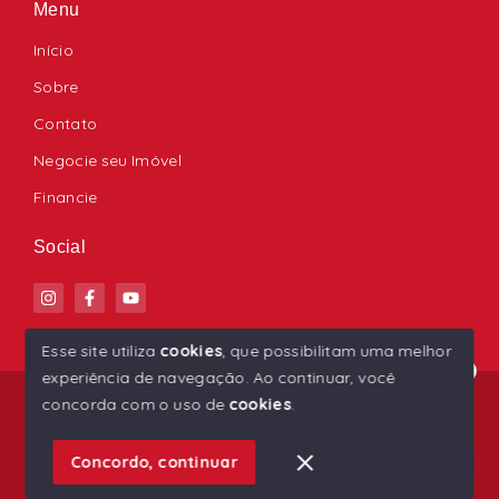
Menu
Início
Sobre
Contato
Negocie seu Imóvel
Financie
Social
Esse site utiliza
cookies
, que possibilitam uma melhor
experiência de navegação.
Ao continuar, você
Olá! Estamos disponíveis para te ajudar.
© Copyright 2026 - Ana Paula Imóveis - Todos os
concorda com o uso de
cookies
.
direitos reservados
1
Concordo, continuar
SITE PARA IMOBILIARIA