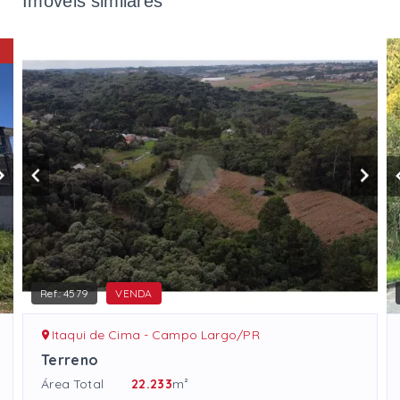
Imóveis similares
Ref.:
4579
VENDA
Itaqui de Cima - Campo Largo/PR
Terreno
Área Total
22.233
m²