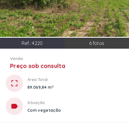
Ref.:
4220
6
fotos
Venda
Preço sob consulta
Área Total
89.069,84 m²
Situação
Com vegetação