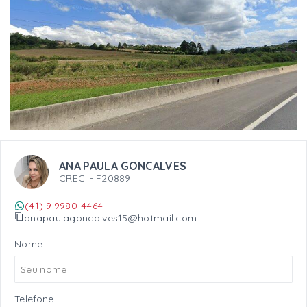
ANA PAULA GONCALVES
CRECI -
F20889
(41) 9 9980-4464
anapaulagoncalves15@hotmail.com
Nome
Telefone