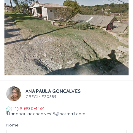
ANA PAULA GONCALVES
CRECI -
F20889
(41) 9 9980-4464
anapaulagoncalves15@hotmail.com
Nome