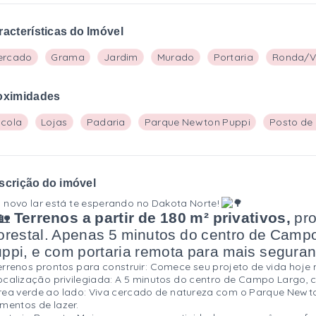
racterísticas do Imóvel
ercado
Grama
Jardim
Murado
Portaria
Ronda/Vi
oximidades
scola
Lojas
Padaria
Parque Newton Puppi
Posto de
scrição do imóvel
 novo lar está te esperando no Dakota Norte!
Terrenos a partir de 180 m² privativos,
pro
orestal. Apenas 5 minutos do centro de Camp
ppi, e com portaria remota para mais seguranç
errenos prontos para construir: Comece seu projeto de vida hoj
ocalização privilegiada: A 5 minutos do centro de Campo Largo, c
rea verde ao lado: Viva cercado de natureza com o Parque Newton 
entos de lazer.