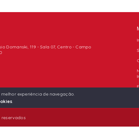
I
io Domanski, 119 - Sala 07, Centro - Campo
0
F
a melhor experiência de navegação.
okies
.
s reservados