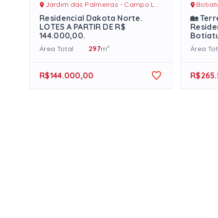
Jardim das Palmeiras - Campo Largo/PR
Botia
Residencial Dakota Norte.
🏡 Ter
LOTES A PARTIR DE R$
Reside
144.000,00.
Botiat
Área Total
297
m²
Área Tot
R$144.000,00
R$265.