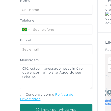
Nome
– P
– T
arb
qua
Telefone
As 
E-mail
Lo
Rua
Mensagem
Concordo com a
Política de
Privacidade
Enviar por WhatsApp