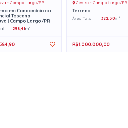
tuva - Campo Largo/PR
Centro - Campo Largo/PR
reno em Condomínio no
Terreno
ncial Toscana –
Área Total
322,50
m²
uva | Campo Largo/PR
al
298,41
m²
584,90
R$1.000.000,00