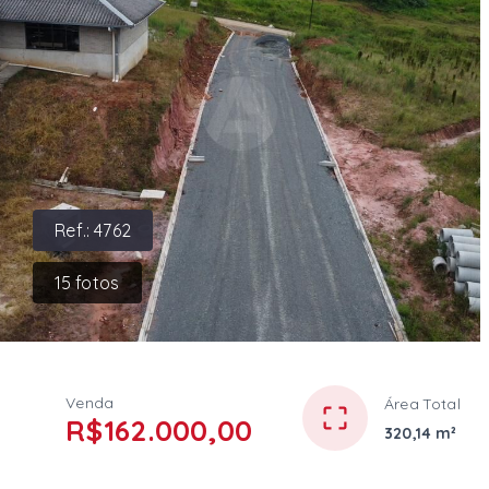
Ref.:
4762
15
fotos
Venda
Área Total
R$162.000,00
320,14 m²