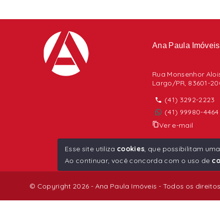
Ana Paula Imóveis
Rua Monsenhor Alois
Largo/PR, 83601-20
(41) 3292-2223
(41) 99980-4464
Ver e-mail
CRECI: J5708
Esse site utiliza
cookies
, que possibilitam um
Ao continuar, você concorda com o uso de
co
© Copyright 2026 - Ana Paula Imóveis - Todos os direito