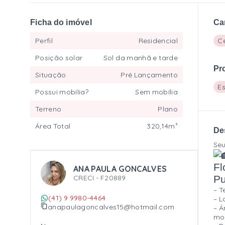
Ficha do imóvel
Ca
Perfil
Residencial
C
Posição solar
Sol da manhã e tarde
Pr
Situação
Pré Lançamento
E
Possui mobília?
Sem mobília
Terreno
Plano
Área Total
320,14m²
De
Seu
Fl
ANA PAULA GONCALVES
CRECI -
F20889
Pu
– T
(41) 9 9980-4464
– L
anapaulagoncalves15@hotmail.com
– Á
mom