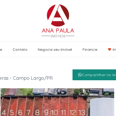
re
Contato
Negocie seu Imóvel
Financie
I
Compartilhar no 
eiras - Campo Largo/PR