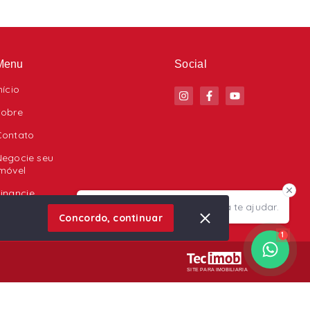
Menu
Social
nício
Sobre
Contato
Negocie seu
Imóvel
inancie
Olá! Estamos disponíveis para te ajudar.
Concordo, continuar
1
SITE PARA IMOBILIARIA