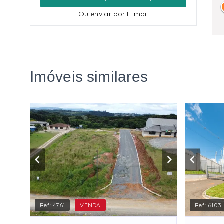
Ou e
nviar por E-mail
Imóveis similares
Ref.:
4761
VENDA
Ref.:
6103